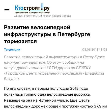
Единый строительный портал Северо-Запада
Развитие велосипедной
инфраструктуры в Петербурге
тормозится
Тенденции
03.08.2018 13:08
Развитие велосипедной инфраструктуры в Петербурге
начинает замедляться. Об этом сообщил на
полугодовой коллегии КРТИ директор СПбГКУ
«Городской центр управления парковками» Владислав
Бакулин.
По его словам, в первом полугодии 2018 года
появилась только одна велосипедная дорожка.
Размещена она на Яхтенной улице. Еще шесть
велосипедных дорожек общей протяженностью 37,9 км