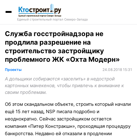
Единый строительный портал Северо-Запада
Служба госстройнадзора не
продлила разрешение на
строительство застройщику
проблемного ЖК «Охта Модерн»
Проекты
24.08.2018 15:31
А дольщики собираются «заселить» в недострой
картонных манекенов, чтобы привлечь к внимание к
своим проблемам.
Об этом скандальном объекте, строить который начали
ещё 15 лет назад, NSP писала подробно и
неоднократно. Сейчас застройщиком остается
компания «Питер Констракшн», проходящая процедуру
банкротства. Недавно ей отказали в продлении