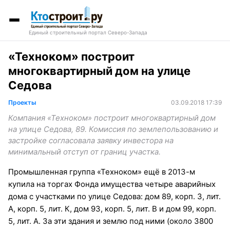
Единый строительный портал Северо-Запада
«Техноком» построит
многоквартирный дом на улице
Седова
Проекты
03.09.2018 17:39
Компания «Техноком» построит многоквартирный дом
на улице Седова, 89. Комиссия по землепользованию и
застройке согласовала заявку инвестора на
минимальный отступ от границ участка.
Промышленная группа «Техноком» ещё в 2013-м
купила на торгах Фонда имущества четыре аварийных
дома с участками по улице Седова: дом 89, корп. 3, лит.
А, корп. 5, лит. К, дом 93, корп. 5, лит. В и дом 99, корп.
5, лит. А. За эти здания и землю под ними (около 3800