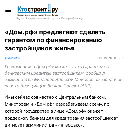
Единый строительный портал Северо-Запада
«Дом.рф» предлагают сделать
гарантом по финансированию
застройщиков жилья
Финансы
06.09.2018 11:29
Госкомпания «Дом.рф» может стать гарантом по
банковским кредитам застройщикам, сообщил
замминистра финансов Алексей Моисеев на заседании
совета Ассоциации банков России (АБР).
«Мы сейчас совместно с Центральным банком,
Минстроем и «Дом.рф» разрабатываем схему, по
которой государство в лице «Дом.рф» окажет
поддержку банкам для кредитования застройщиков», -
цитирует замминистра «Интерфакс».