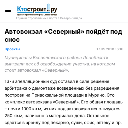
Единый строительный портал Северо-Запада
Автовокзал «Северный» пойдёт под
снос
Проекты
17.09.2018 16:10
Муниципалы Всеволожского района Ленобласти
выиграли иск об освобождении участка, на котором
стоит автовокзал «Северный».
13-й апелляционный суд оставил в силе решение
арбитража о демонтаже возведённых без разрешения
построек на Привокзальной площади в Мурино. Это
комплекс автовокзала «Северный». Его общая площадь
– почти 1000 кв.м, из них под автовокзал используются
250 кв.м, написано в материалах дела. Остальное
сдаётся в аренду под пекарню, суши, офис, аптеку и пр.