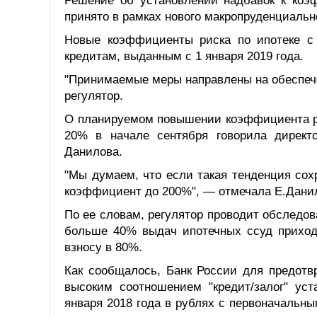
Решение об установлении надбавок к коэ
принято в рамках нового макропруденциальн
Новые коэффициенты риска по ипотеке с
кредитам, выданным с 1 января 2019 года.
"Принимаемые меры направлены на обеспече
регулятор.
О планируемом повышении коэффициента ри
20% в начале сентября говорила директ
Данилова.
"Мы думаем, что если такая тенденция сох
коэффициент до 200%", — отмечала Е.Дани
По ее словам, регулятор проводит обследов
больше 40% выдач ипотечных ссуд приход
взносу в 80%.
Как сообщалось, Банк России для предотв
высоким соотношением "кредит/залог" ус
января 2018 года в рублях с первоначаль