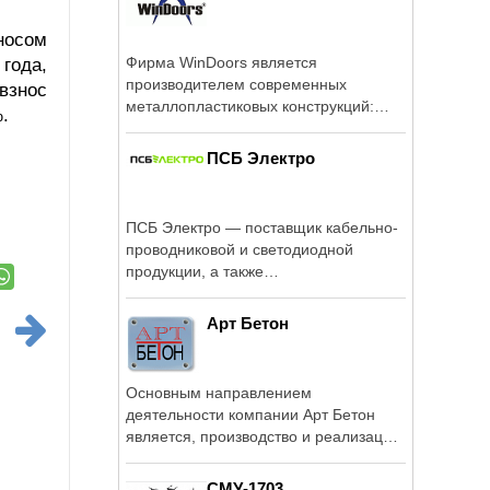
носом
Фирма WinDoors является
года,
производителем современных
взнос
металлопластиковых конструкций:
.
окон, дверей, перегородок и ...
ПСБ Электро
ПСБ Электро — поставщик кабельно-
проводниковой и светодиодной
продукции, а также
электротехнического и ...
Арт Бетон
Основным направлением
деятельности компании Арт Бетон
является, производство и реализация
товарного ...
СМУ-1703