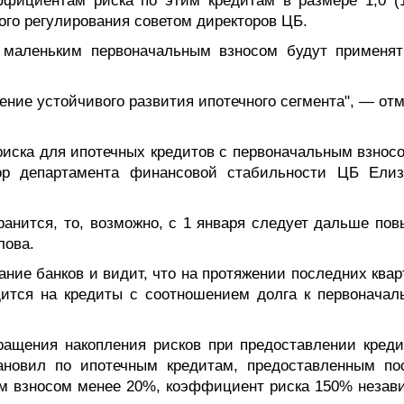
ффициентам риска по этим кредитам в размере 1,0 (
ого регулирования советом директоров ЦБ.
 маленьким первоначальным взносом будут применят
ние устойчивого развития ипотечного сегмента", — отм
ска для ипотечных кредитов с первоначальным взносо
ор департамента финансовой стабильности ЦБ Елиз
ранится, то, возможно, с 1 января следует дальше пов
лова.
ание банков и видит, что на протяжении последних ква
ится на кредиты с соотношением долга к первоначал
ращения накопления рисков при предоставлении креди
тановил по ипотечным кредитам, предоставленным по
ным взносом менее 20%, коэффициент риска 150% незав