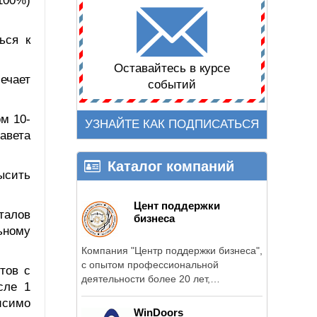
100%)
ься к
Оставайтесь в курсе
ечает
событий
м 10-
УЗНАЙТЕ КАК ПОДПИСАТЬСЯ
авета
Каталог компаний
ысить
Цент поддержки
рталов
бизнеса
ьному
Компания "Центр поддержки бизнеса",
с опытом профессиональной
тов с
деятельности более 20 лет,
сле 1
предоставляет ...
исимо
WinDoors