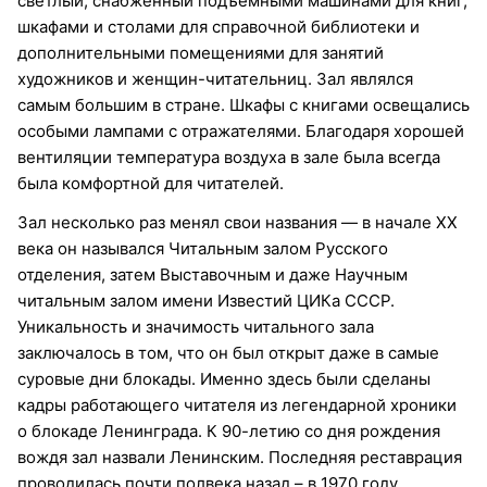
светлый, снабженный подъемными машинами для книг,
шкафами и столами для справочной библиотеки и
дополнительными помещениями для занятий
художников и женщин-читательниц. Зал являлся
самым большим в стране. Шкафы с книгами освещались
особыми лампами с отражателями. Благодаря хорошей
вентиляции температура воздуха в зале была всегда
была комфортной для читателей.
Зал несколько раз менял свои названия — в начале XX
века он назывался Читальным залом Русского
отделения, затем Выставочным и даже Научным
читальным залом имени Известий ЦИКа СССР.
Уникальность и значимость читального зала
заключалось в том, что он был открыт даже в самые
суровые дни блокады. Именно здесь были сделаны
кадры работающего читателя из легендарной хроники
о блокаде Ленинграда. К 90-летию со дня рождения
вождя зал назвали Ленинским. Последняя реставрация
проводилась почти полвека назад – в 1970 году.