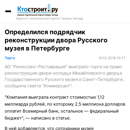
Единый строительный портал Северо-Запада
Определился подрядчик
реконструкции двора Русского
музея в Петербурге
Торги
16.10.2018 10:17
АО "Ренессанс-Реставрация" выиграло торги на право
реконструкции двора-колодца Михайловского дворца
Государственного Русского музея в Санкт-Петербурге,
сообщила газета "Коммерсант".
"Компания выиграла контракт стоимостью 1,12
миллиарда рублей, по которому 2,5 миллиона долларов
оплатит Всемирный банк, остальное — федеральный
бюджет", — написано в статье.
В ней добавляется, что сотрудники музея