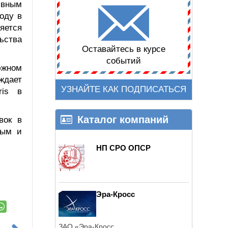
ивным
воду в
яется
ьства
Оставайтесь в курсе
событий
южном
уждает
УЗНАЙТЕ КАК ПОДПИСАТЬСЯ
ris в
Каталог компаний
вок в
ным и
НП СРО ОПСР
Эра-Кросс
ЗАО «Эра-Кросс