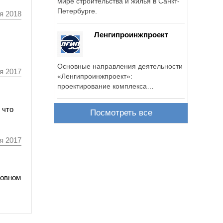
мире строительства и жилья в Санкт-
Петербурге.
я 2018
Ленгипроинжпроект
Основные направления деятельности
я 2017
«Ленгипроинжпроект»:
проектирование комплекса
инженерной ...
 что
Посмотреть все
я 2017
новном