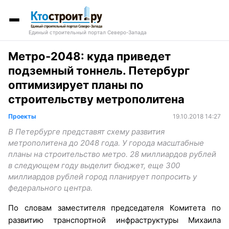
Единый строительный портал Северо-Запада
Метро-2048: куда приведет
подземный тоннель. Петербург
оптимизирует планы по
строительству метрополитена
Проекты
19.10.2018 14:27
В Петербурге представят схему развития
метрополитена до 2048 года. У города масштабные
планы на строительство метро. 28 миллиардов рублей
в следующем году выделит бюджет, еще 300
миллиардов рублей город планирует попросить у
федерального центра.
По словам заместителя председателя Комитета по
развитию транспортной инфраструктуры Михаила