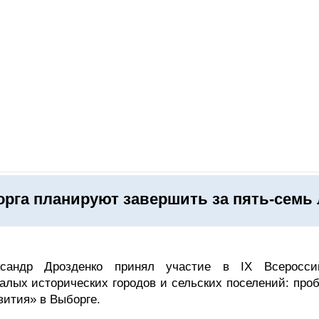
ОНЛАЙН–ВЫСТАВКИ
КАЛЕНДАРЬ
КЛЮЧЕВЫЕ ФИГУР
рга планируют завершить за пять-семь 
ксандр Дрозденко принял участие в IX Всеросси
алых исторических городов и сельских поселений: про
вития» в Выборге.