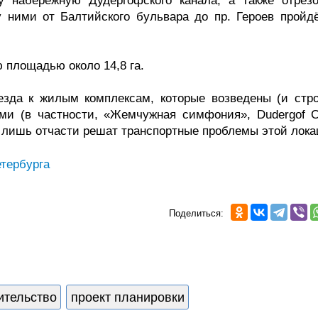
 набережную Дудергофского канала, а также отрезо
у ними от Балтийского бульвара до пр. Героев пройдё
 площадью около 14,8 га.
зда к жилым комплексам, которые возведены (и стро
ми (в частности, «Жемчужная симфония», Dudergof C
ги лишь отчасти решат транспортные проблемы этой лок
тербурга
Поделиться:
ительство
проект планировки