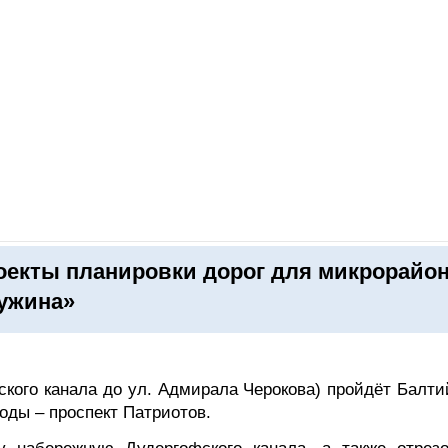
ОНЛАЙН–ВЫСТАВКИ
КАЛЕНДАРЬ
КЛЮЧЕВЫЕ ФИГУР
оекты планировки дорог для микрорайо
ужина»
ского канала до ул. Адмирала Черокова) пройдёт Балти
оды – проспект Патриотов.