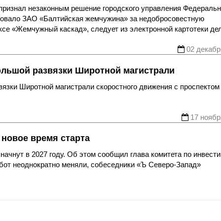
признал незаконным решение городского управления Федераль
фовало ЗАО «Балтийская жемчужина» за недобросовестную
се «Жемчужный каскад», следует из электронной картотеки дел
02 декабр
ольшой развязки Широтной магистрали
вязки Широтной магистрали скоростного движения с проспектом
17 ноябр
новое время старта
начнут в 2027 году. Об этом сообщил глава комитета по инвест
абот неоднократно меняли, собеседники «Ъ Северо-Запад»