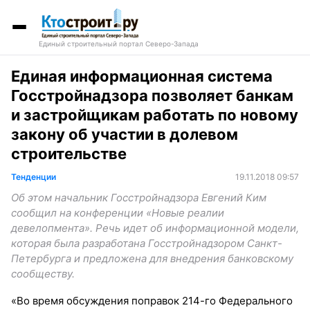
Единый строительный портал Северо-Запада
Единая информационная система
Госстройнадзора позволяет банкам
и застройщикам работать по новому
закону об участии в долевом
строительстве
Тенденции
19.11.2018 09:57
Об этом начальник Госстройнадзора Евгений Ким
сообщил на конференции «Новые реалии
девелопмента». Речь идет об информационной модели,
которая была разработана Госстройнадзором Санкт-
Петербурга и предложена для внедрения банковскому
сообществу.
«Во время обсуждения поправок 214-го Федерального