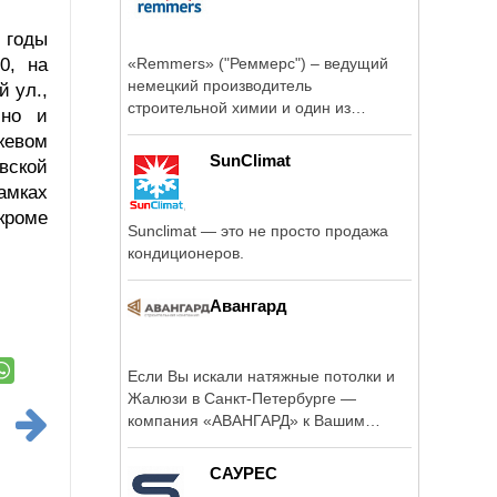
 годы
0, на
«Remmers» ("Реммерс") – ведущий
немецкий производитель
й ул.,
строительной химии и один из
ино и
передовых мировых ...
жевом
SunClimat
овской
амках
кроме
Sunclimat — это не просто продажа
кондиционеров.
Авангард
Если Вы искали натяжные потолки и
Жалюзи в Санкт-Петербурге —
компания «АВАНГАРД» к Вашим
услугам! Рады ...
САУРЕС