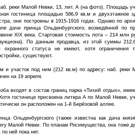
б. реки Малой Невки, 13, лит. А (на фото). Площадь у
жная гостиница площадью 586,9 кв.м и двухэтажное з
стра, они построены в 1915-1916 годах. Однако по арх
ле дачи принца Ольденбургского, возведённой по пр
вине XIX века. Стартовая стоимость лота – 214 млн р
 аукциона). По данным продавца, из этой суммы 212,
 охранного статуса не имеют, хотя ограничения 
остройки, существуют.
м и участок под ним (212 кв.м) по адресу: наб. реки 
ачен на 19 апреля.
 оба входят в состав границ парка «Тихий отдых», име
Хотя гостинице присвоена литера А по Малой Невке, уч
ктически он расположен на 1-й Берёзовой аллее.
нца Ольденбургского (также известна как дача князя
ерегу Малой Невки. По планам Росимущества, она тоже 
по ней пока нет.