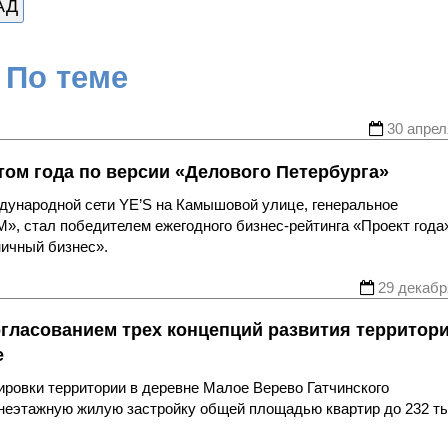
АД
По теме
30 апрел
том года по версии «Делового Петербурга»
еждународной сети YE’S на Камышовой улице, генеральное
», стал победителем ежегодного бизнес-рейтинга «Проект года
ничный бизнес».
29 декабр
огласованием трех концепций развития территори
е
ровки территории в деревне Малое Верево Гатчинского
еэтажную жилую застройку общей площадью квартир до 232 тыс