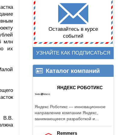
частка
дание
ивным
оекту
Оставайтесь в курсе
ублей
событий
6 млн
по их
УЗНАЙТЕ КАК ПОДПИСАТЬСЯ
Малой
Каталог компаний
ЯНДЕКС РОБОТИКС
ющего
асток
Яндекс Роботикс — инновационное
направление компании Яндекс,
 В.В.
занимающееся разработкой и
должна
внедрением ...
Remmers