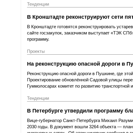
Тенденции
В Кронштадте реконструируют сети пят
В Кронштадте готовятся реконструировать устарев
сайте госзакупок, заказчиком выступает «ТЭК СП
программу.
Проекты
На реконструкцию опасной дороги в Пу
Реконструкцию опасной дороги в Пушкине, где это
Проектирование обновлённой Садовой улицы перен
Гуммолосарах комитет по развитию транспортной и
Тенденции
В Петербурге утвердили программу бла
Вице-губернатор Санкт-Петербурга Михаил Разуми
2030 годы. В документ вошли 3264 объекта — планы
инженерных сетях.. Об этом чиновник сообщил в с