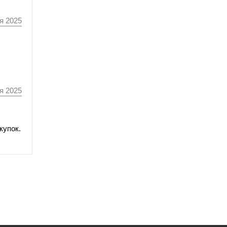
я 2025
я 2025
купок.