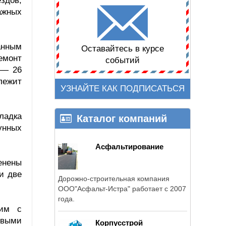
здов,
ажных
анным
Оставайтесь в курсе
емонт
событий
 — 26
лежит
УЗНАЙТЕ КАК ПОДПИСАТЬСЯ
ладка
Каталог компаний
унных
Асфальтирование
енены
и две
Дорожно-строительная компания
ООО"Асфальт-Истра" работает с 2007
года.
вим с
овыми
Корпусстрой