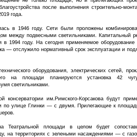
вещение не только площади, но и прилегающих прое
благоустройства после выполнения строительно-монт
019 года.
ась в 1946 году. Сети были проложены комбиниров
дом между подвесными светильниками. Капитальный р
я в 1994 году. На сегодня применяемое оборудование
ика — отслужило нормативный срок эксплуатации и под
ехнического оборудования, электрических сетей, прок
сего на площади планируются установка 42 чуг
вумя светильниками.
ой консерватории им.Римского-Корсакова будут прим
и по улице Глинки — с двумя. Прилегающие к площад
шеров.
на Театральной площади в целом будет сопоста
оду, на территориях с зелеными насаждениями — с газ