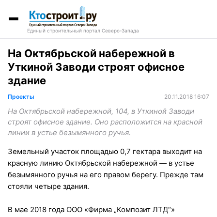
Единый строительный портал Северо-Запада
На Октябрьской набережной в
Уткиной Заводи строят офисное
здание
Проекты
20.11.2018 16:07
На Октябрьской набережной, 104, в Уткиной Заводи
строят офисное здание. Оно расположится на красной
линии в устье безымянного ручья.
Земельный участок площадью 0,7 гектара выходит на
красную линию Октябрьской набережной — в устье
безымянного ручья на его правом берегу. Прежде там
стояли четыре здания.
В мае 2018 года ООО «Фирма „Композит ЛТД“»