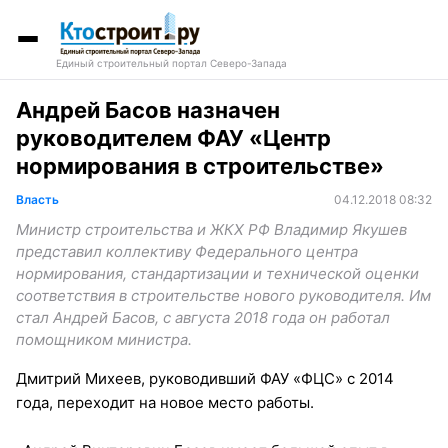
Единый строительный портал Северо-Запада
Андрей Басов назначен
руководителем ФАУ «Центр
нормирования в строительстве»
Власть
04.12.2018 08:32
Министр строительства и ЖКХ РФ Владимир Якушев
представил коллективу Федерального центра
нормирования, стандартизации и технической оценки
соответствия в строительстве нового руководителя. Им
стал Андрей Басов, с августа 2018 года он работал
помощником министра.
Дмитрий Михеев, руководивший ФАУ «ФЦС» с 2014
года, переходит на новое место работы.