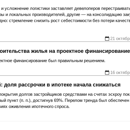
 и усложнение логистики заставляет девелоперов перестраиват
ры и локальных производителей, другие — на консолидацию зак
дно: стремление снизить рост себестоимости без потери качест
21 октябр
оительства жилья на проектное финансирование
оектное финансирование был правильным решением.
16 октябр
 доля рассрочки в ипотеке начала снижаться
покрытия долгов застройщиков средствами на счетах эскроу по
ный пункт (п. п.), достигнув 69%. Перелом тренда был обеспечен
виях оживления ипотечного спроса.