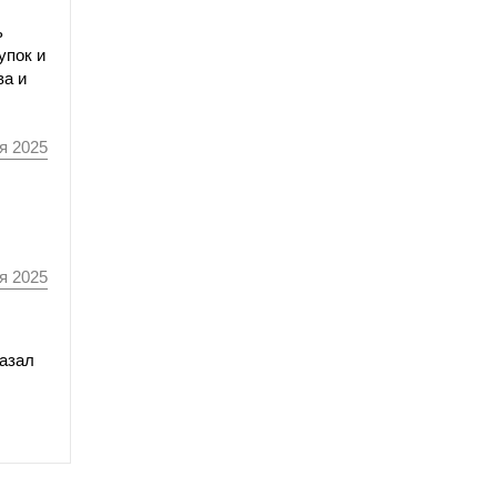
ь
упок и
ва и
я 2025
я 2025
казал