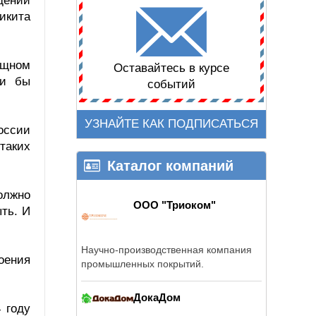
дении
икита
ищном
Оставайтесь в курсе
ли бы
событий
УЗНАЙТЕ КАК ПОДПИСАТЬСЯ
оссии
таких
Каталог компаний
олжно
ООО "Триоком"
ыть. И
Научно-производственная компания
оения
промышленных покрытий.
ДокаДом
 году