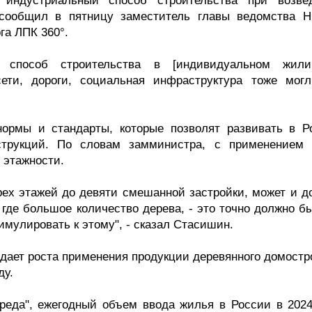
индустриальный способ строительства при возве
ообщил в пятницу заместитель главы ведомства Н
а ЛПК 360°.
й способ строительства в [индивидуальном жил
сети, дороги, социальная инфраструктура тоже мог
нормы и стандарты, которые позволят развивать в Р
струкций. По словам замминистра, с применением 
 этажности.
трех этажей до девяти смешанной застройки, может и д
 где большое количество дерева, - это точно должно б
мулировать к этому", - сказал Стасишин.
дает роста применения продукции деревянного домостр
ду.
среда", ежегодный объем ввода жилья в России в 2024