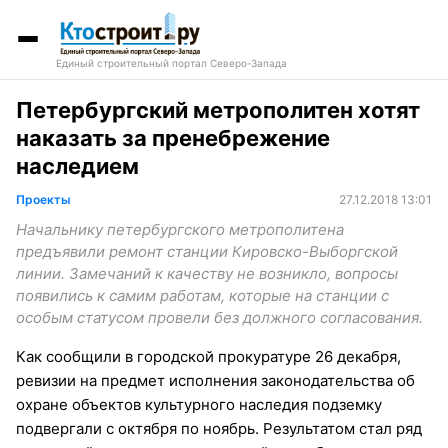
Единый строительный портал Северо-Запада
Петербургский метрополитен хотят
наказать за пренебрежение
наследием
Проекты
27.12.2018 13:01
Начальнику петербургского метрополитена
предъявили ремонт станции Кировско-Выборгской
линии. Замечаний к качеству не возникло, вопросы
появились к самим работам, которые на станции с
особым статусом провели без должного согласования.
Как сообщили в городской прокуратуре 26 декабря,
ревизии на предмет исполнения законодательства об
охране объектов культурного наследия подземку
подвергали с октября по ноябрь. Результатом стал ряд