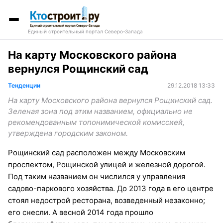
Единый строительный портал Северо-Запада
На карту Московского района
вернулся Рощинский сад
Тенденции
29.12.2018 13:33
На карту Московского района вернулся Рощинский сад.
Зеленая зона под этим названием, официально не
рекомендованным топонимической комиссией,
утверждена городским законом.
Рощинский сад расположен между Московским
проспектом, Рощинской улицей и железной дорогой.
Под таким названием он числился у управления
садово-паркового хозяйства. До 2013 года в его центре
стоял недострой ресторана, возведенный незаконно;
его снесли. А весной 2014 года прошло