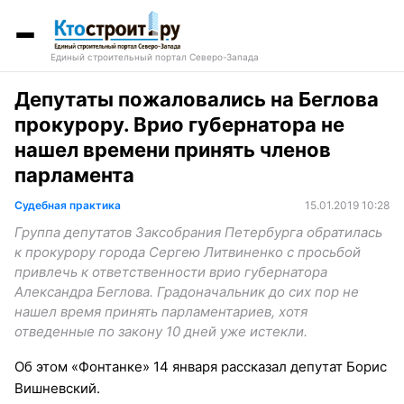
Единый строительный портал Северо-Запада
Депутаты пожаловались на Беглова
прокурору. Врио губернатора не
нашел времени принять членов
парламента
Судебная практика
15.01.2019 10:28
Группа депутатов Заксобрания Петербурга обратилась
к прокурору города Сергею Литвиненко с просьбой
привлечь к ответственности врио губернатора
Александра Беглова. Градоначальник до сих пор не
нашел время принять парламентариев, хотя
отведенные по закону 10 дней уже истекли.
Об этом «Фонтанке» 14 января рассказал депутат Борис
Вишневский.