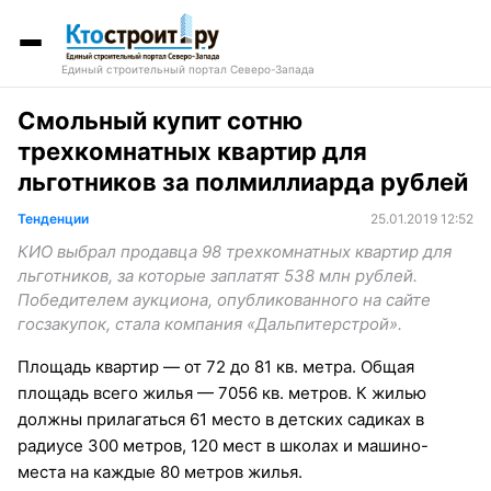
Единый строительный портал Северо-Запада
Смольный купит сотню
трехкомнатных квартир для
льготников за полмиллиарда рублей
Тенденции
25.01.2019 12:52
КИО выбрал продавца 98 трехкомнатных квартир для
льготников, за которые заплатят 538 млн рублей.
Победителем аукциона, опубликованного на сайте
госзакупок, стала компания «Дальпитерстрой».
Площадь квартир — от 72 до 81 кв. метра. Общая
площадь всего жилья — 7056 кв. метров. К жилью
должны прилагаться 61 место в детских садиках в
радиусе 300 метров, 120 мест в школах и машино-
места на каждые 80 метров жилья.