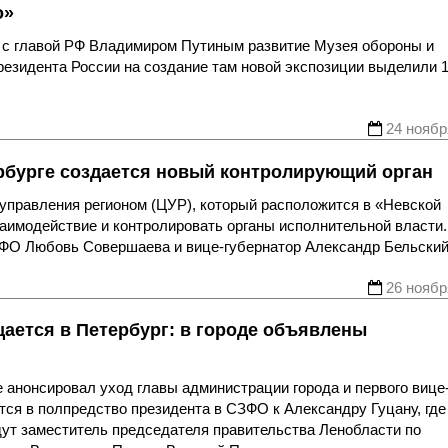
о»
 с главой РФ Владимиром Путиным развитие Музея обороны и
резидента России на создание там новой экспозиции выделили 
24 ноябр
ербурге создается новый контролирующий орган
 управления регионом (ЦУР), который расположится в «Невской
аимодействие и контролировать органы исполнительной власти.
ЗФО Любовь Совершаева и вице-губернатор Александр Бельский
26 ноябр
ется в Петербург: в городе объявлены
 анонсировал уход главы администрации города и первого вице
ся в полпредство президента в СЗФО к Александру Гуцану, где
дут заместитель председателя правительства Ленобласти по