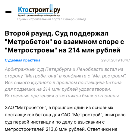
Единый строительный портал Северо-Запада
Второй раунд. Суд поддержал
"Метробетон" во взаимном споре с
"Метростроем" на 214 млн рублей
Судебная практика
29.01.2019 10:47
Арбитражный суд Петербурга и Ленобласти встал на
сторону "Метробетона" в конфликте с "Метростроем".
Иск самого крупного в прошлом поставщика бетона
для подземки на 214 млн рублей удовлетворен.
Встречные претензии ответчиков были отклонены.
ЗАО "Метробетон", в прошлом один из основных
поставщиков бетона для ОАО "Метрострой", выиграло
суд первой инстанции по делу о взыскании с
метростроителей 213,6 млн рублей. Ответчики не