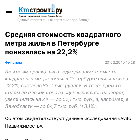
Единый строительный портал Северо-Запада
Средняя стоимость квадратного
метра жилья в Петербурге
понизилась на 22,2%
Финансы
20.02.2019 19:28
По итогам прошедшего года средняя стоимость
квадратного метра жилья в Петербурге снизилась на
22,2%, составив 83,2 тыс. рублей. В то же время в
целом по России цена за один «квадрат», наоборот,
увеличилась на 2% — до 52,1 тыс. руб., а, например, в
Ленобласти — до 64,7 тыс. руб. (+3,1%).
Об этом свидетельствуют данные исследования «Avito
Недвижимость».