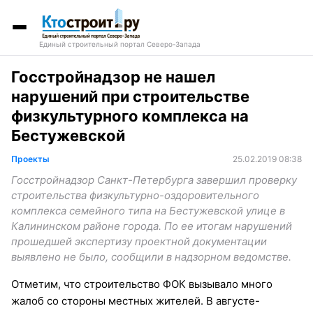
Единый строительный портал Северо-Запада
Госстройнадзор не нашел
нарушений при строительстве
физкультурного комплекса на
Бестужевской
Проекты
25.02.2019 08:38
Госстройнадзор Санкт-Петербурга завершил проверку
строительства физкультурно-оздоровительного
комплекса семейного типа на Бестужевской улице в
Калининском районе города. По ее итогам нарушений
прошедшей экспертизу проектной документации
выявлено не было, сообщили в надзорном ведомстве.
Отметим, что строительство ФОК вызывало много
жалоб со стороны местных жителей. В августе-