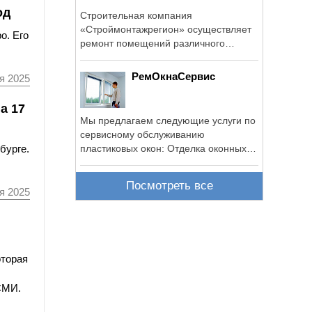
од
Строительная компания
«Строймонтажрегион» осуществляет
о. Его
ремонт помещений различного
назначения.
РемОкнаСервис
я 2025
а 17
Мы предлагаем следующие услуги по
сервисному обслуживанию
пластиковых окон: Отделка оконных
бурге.
проемов ...
Посмотреть все
я 2025
оторая
СМИ.