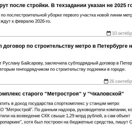
т после стройки. В техзадании указан не 2025 г
о послестроительной уборке первого участка новой линии метр
 ждут к февралю 2026-го.
10 октябр
договор по строительству метро в Петербурге н
 Руслану Байсарову, заключила субподрядный договор в Петер
 вторым генподрядчиком по строительству подземки в городе.
26 сентябр
омплекс старого "Метростроя" у "Чкаловской"
тить в доход государства спорткомплекс у станции метро
АО "Метрострой". По данным надзора, руководители компании, к
тили на возведение СКК свыше 1,29 млрд рублей, а сам объект
опаркинг", хотя был построен на бюджетные средства, пишут 