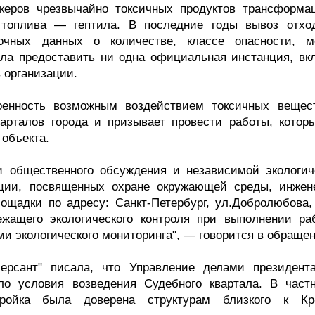
керов чрезвычайно токсичных продуктов трансформа
 топлива — гептила. В последние годы вывоз отхо
очных данных о количестве, классе опасности, м
гла предоставить ни одна официальная инстанция, вк
 организации.
енность возможным воздействием токсичных вещес
арталов города и призывает провести работы, котор
 объекта.
и общественного обсуждения и независимой экологич
ации, посвященных охране окружающей среды, инжен
ощадки по адресу: Санкт-Петербург, ул.Добролюбова, 
жащего экологического контроля при выполнении ра
и экологического мониторинга", — говорится в обраще
мерсант" писала, что Управление делами президент
ло условия возведения Судебного квартала. В частн
ройка была доверена структурам близкого к К