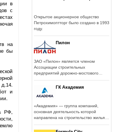
ции в
дов с
естах
Открытое акционерное общество
Петрохимоптторг было создано в 1993
лючая
году.
Пилон
тв на
ые бы
ЗАО «Пилон» является членом
Ассоциации строительных
еской
предприятий дорожно-мостового
ерной
комплекса ...
д.14.
ГК Академия
бот и
нии.
«Академия» — группа компаний,
а РФ,
основная деятельность которой
направлена на строительство жилья
ости,
...
ремлю
Formula City