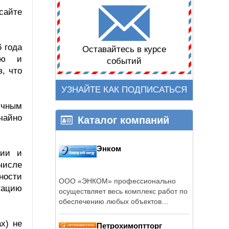
сайте
6 года
Оставайтесь в курсе
ную и
событий
, что
УЗНАЙТЕ КАК ПОДПИСАТЬСЯ
учным
чайно
Каталог компаний
Энком
ции и
числе
ности
ООО «ЭНКОМ» профессионально
тацию
осуществляет весь комплекс работ по
обеспечению любых объектов
системами ...
х) не
Петрохимоптторг