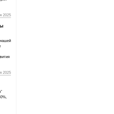
я 2025
мы
 нашей
е
звития
я 2025
о"
40%,