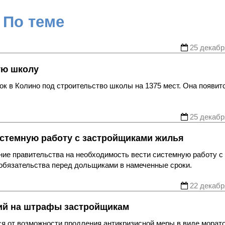
По теме
25 декабр
ую школу
ок в Колино под строительство школы на 1375 мест. Она появит
25 декабр
истемную работу с застройщиками жилья
ие правительства на необходимость вести системную работу с
обязательства перед дольщиками в намеченные сроки.
22 декабр
рий на штрафы застройщикам
я от возможности продления антикризисной меры в виде морат