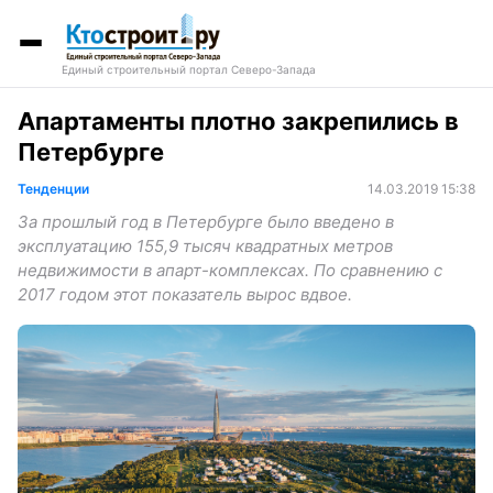
Единый строительный портал Северо-Запада
Апартаменты плотно закрепились в
Петербурге
Тенденции
14.03.2019 15:38
За прошлый год в Петербурге было введено в
эксплуатацию 155,9 тысяч квадратных метров
недвижимости в апарт-комплексах. По сравнению с
2017 годом этот показатель вырос вдвое.