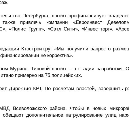
краж.
ельство Петербурга, проект профинансирует владеле
 также привлечь компании «Евроинвест Девелопм
С», «Полис Групп», «Сэтл Сити», «Инвестторг», «Арсе
 редакции Ктостроит.ру: «Мы получили запрос о разме
 финансировании не корректна».
дном Мурино. Типовой проект – в стадии разработки. 
читано примерно на 75 полицейских.
оит Дирекция КРТ. По расчётам властей, завершить р
МВД Всеволожского района, чтобы в новых микрора
м обещают дополнительное патрулирование улиц нар