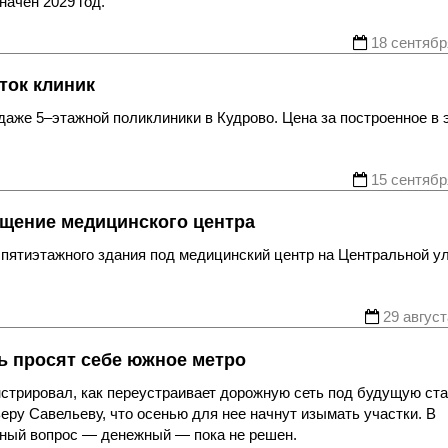
начен 2029 год.
18 сентябр
ток клиник
даже 5–этажной поликлиники в Кудрово. Цена за построенное в 
15 сентябр
ещение медицинского центра
пятиэтажного здания под медицинский центр на Центральной у
29 август
ть просят себе южное метро
стрировал, как переустраивает дорожную сеть под будущую ст
еру Савельеву, что осенью для нее начнут изымать участки. В
ажный вопрос — денежный — пока не решен.