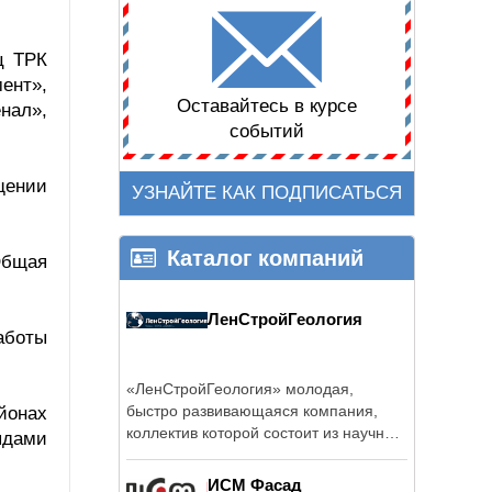
ц ТРК
ент»,
Оставайтесь в курсе
нал»,
событий
щении
УЗНАЙТЕ КАК ПОДПИСАТЬСЯ
Каталог компаний
Общая
ЛенСтройГеология
аботы
«ЛенСтройГеология» молодая,
быстро развивающаяся компания,
йонах
коллектив которой состоит из научных
ядами
...
ИСМ Фасад