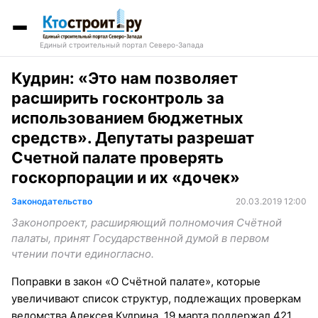
Единый строительный портал Северо-Запада
Кудрин: «Это нам позволяет
расширить госконтроль за
использованием бюджетных
средств». Депутаты разрешат
Счетной палате проверять
госкорпорации и их «дочек»
Законодательство
20.03.2019 12:00
Законопроект, расширяющий полномочия Счётной
палаты, принят Государственной думой в первом
чтении почти единогласно.
Поправки в закон «О Счётной палате», которые
увеличивают список структур, подлежащих проверкам
ведомства Алексея Кудрина, 19 марта поддержал 421