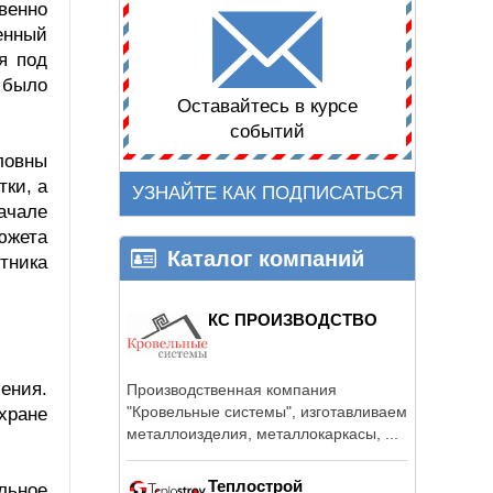
венно
енный
я под
е было
Оставайтесь в курсе
событий
ловны
тки, а
УЗНАЙТЕ КАК ПОДПИСАТЬСЯ
ачале
южета
Каталог компаний
тника
КС ПРОИЗВОДСТВО
ения.
Производственная компания
"Кровельные системы", изготавливаем
хране
металлоизделия, металлокаркасы, ...
Теплострой
льное