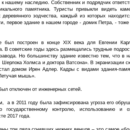
 к нашему наследию. Собственник и подрядчик ответст
икального памятника. Туристы привыкли видеть кам
к деревянного зодчества, каждый из которых находитс
ти, первое здание в нашем городе - домик Петра, - тож
е был построен в конце XIX века для Евгении Кар
а. В советские годы здесь размещались трудные подрос
завода. Но большинству здание известно тем, что в н
 Шерлока Холмса и доктора Ватсона». В экранизации с
стал домом Ирен Адлер. Кадры с видами здания-памя
«Летучая мышь».
 был отключен от инженерных сетей.
м, а в 2011 году была зафиксирована угроза его обруш
о государственному контролю, использованию и о
те 2017 года.
ены три ряда сгнивших нижних венцов – это самое «бо