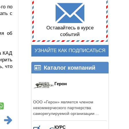
-го по
ать с
Оставайтесь в курсе
ия об
событий
УЗНАЙТЕ КАК ПОДПИСАТЬСЯ
а КАД
ирить
ь, что
Каталог компаний
Герон
ООО «Герон» является членом
некоммерческого партнерства
саморегулируемой организации ...
КУРС