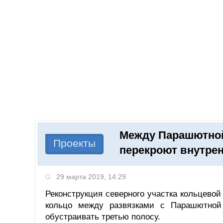
Добавить компанию
Войти
НОВОСТИ
СТАТЬИ
КОМПАНИИ
Между Парашютной
Поиск
Проекты
перекроют внутре
29 марта 2019, 14:29
Реконструкция северного участка кольцевой
кольцо между развязками с Парашютной
обустраивать третью полосу.