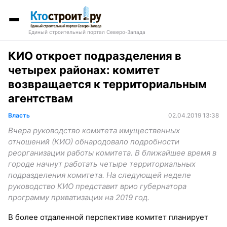
Единый строительный портал Северо-Запада
КИО откроет подразделения в
четырех районах: комитет
возвращается к территориальным
агентствам
Власть
02.04.2019 13:38
Вчера руководство комитета имущественных
отношений (КИО) обнародовало подробности
реорганизации работы комитета. В ближайшее время в
городе начнут работать четыре территориальных
подразделения комитета. На следующей неделе
руководство КИО представит врио губернатора
программу приватизации на 2019 год.
В более отдаленной перспективе комитет планирует