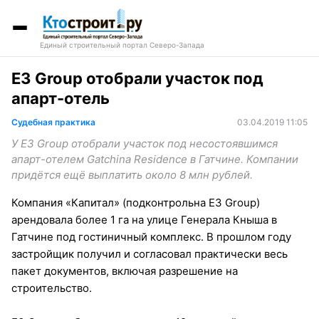
Единый строительный портал Северо-Запада
E3 Group отобрали участок под
апарт-отель
Судебная практика
03.04.2019 11:05
У E3 Group отобрали участок под несостоявшимся
апарт-отелем Gatchina Residencе в Гатчине. Компании
придётся ещё выплатить около 8 млн рублей.
Компания «Капитал» (подконтрольна E3 Group)
арендовала более 1 га на улице Генерала Кныша в
Гатчине под гостиничный комплекс. В прошлом году
застройщик получил и согласовал практически весь
пакет документов, включая разрешение на
строительство.