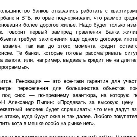
 большинство банков отказались работать с квартирам
банк и ВТБ, которые подчеркивали, что размер креди
еновации более дорогое жилье. Надо будет только изм
к, говорит первый зампред правления Банка жили
бъекта требует заключения еще одного договора ипоте
у взамен, так как до этого момента кредит остает
иске. Те банки, которые готовы рассматривать ситу
 залога, или, например, выдавать кредит не на длите
 программы».
тится. Реновация — это все-таки гарантия для участ
метры переселения для большинства объектов по
ы под снос — по-прежнему авантюра, на которую п
АН Александр Пыпин: «Продавать за высокую цену 
екватный человек будет спрашивать: что мне дадут вз
ом этаже, куда будут окна и так далее. Любого покупате
ить кота в мешке особо на рынке нет».