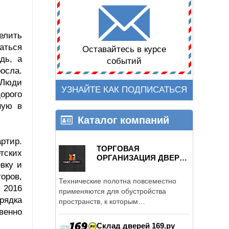
елить
аться
Оставайтесь в курсе
дь, а
событий
осла.
 Люди
УЗНАЙТЕ КАК ПОДПИСАТЬСЯ
орого
ную в
Каталог компаний
ртир.
ТОРГОВАЯ
тских
ОРГАНИЗАЦИЯ ДВЕРИ
вку и
ОПТОМ
оров,
Технические полотна повсеместно
 2016
применяются для обустройства
рядка
пространств, к которым
венно
предъявляются ...
Склад дверей 169.ру