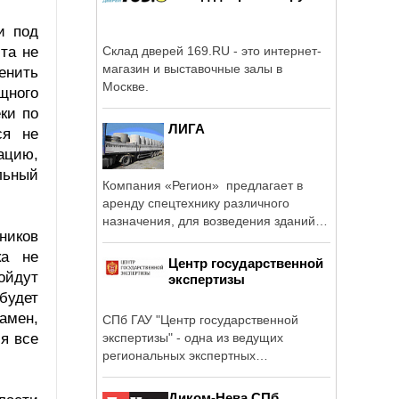
и под
та не
Склад дверей 169.RU - это интернет-
магазин и выставочные залы в
енить
Москве.
щного
ки по
ЛИГА
ся не
ацию,
льный
Компания «Регион» предлагает в
аренду спецтехнику различного
назначения, для возведения зданий и
ников
...
ка не
Центр государственной
ойдут
экспертизы
будет
амен,
СПб ГАУ "Центр государственной
ля все
экспертизы" - одна из ведущих
региональных экспертных
организаций ...
Диком-Нева СПб