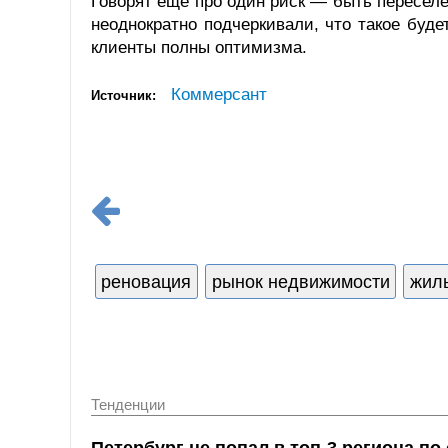
Говорят еще про один риск — быть переселе
неоднократно подчеркивали, что такое буде
клиенты полны оптимизма.
Коммерсант
Источник:
реновация
рынок недвижимости
жиль
Тенденции
Петербург не попал в топ-3 региона п