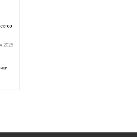
оектов
я 2025
тики