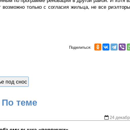
нным по программе реновации в другой район. И хотя в
т возможно только с согласия жильца, не все риэлторы
Поделиться:
е под снос
По теме
24 декабр
о объему рынка «первички»