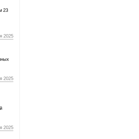
м 23
я 2025
нных
я 2025
й
я 2025