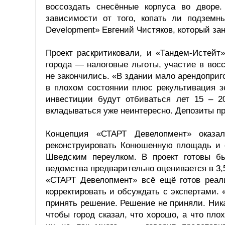
воссоздать снесённые корпуса во дворе
зависимости от того, копать ли подземн
Development» Евгений Чистяков, который за
Проект раскритиковали, и «Тандем-Истейт
города — налоговые льготы, участие в во
не закончились. «В здании мало арендоприг
в плохом состоянии плюс рекультивация з
инвестиции будут отбиваться лет 15 – 2
вкладываться уже неинтересно. Депозиты п
Концепция «СТАРТ Девелопмент» оказа
реконструировать Конюшенную площадь и
Шведским переулком. В проект готовы б
ведомства предварительно оценивается в 3,
«СТАРТ Девелопмент» всё ещё готов реали
корректировать и обсуждать с экспертами. 
принять решение. Решение не приняли. Ника
чтобы город сказал, что хорошо, а что пл