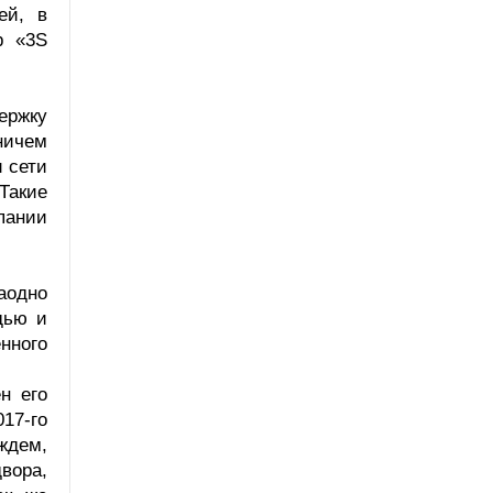
ей, в
р «3S
ержку
ничем
 сети
Такие
пании
аодно
дью и
нного
н его
17-го
 ждем,
вора,