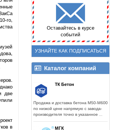
0 млн
женные
ЗакСа
0-го,
мства
Оставайтесь в курсе
событий
музей
УЗНАЙТЕ КАК ПОДПИСАТЬСЯ
дова,
торов
.
Каталог компаний
еров.
ТК Бетон
днако
и две
упили
Продажа и доставка бетона М50-М600
по низкой цене напрямую с завода-
производителя точно в указанное ...
роект
ков в
МГК