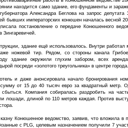
в противоаварийные работы в Конюшенном ведомстве 26
стоянии находится само здание, его фундаменты и зара
 губернатора Александра Беглова на запрос депутата 
ией бывших императорских конюшен началась весной 201
дписала постановление о передаче Конюшенного ведо
в Зингаревичей.
струкции, здание ещё использовалось. Внутри работал 
аже ножевой тир. Рядом, со стороны канала Грибое
году здание окружили глухим забором, всех аренда
 дырой посреди «золотого треугольника» в центре города
отель и даже анонсировала начало бронирования ном
сумму от 15 до 40 тысяч евро за квадратный метр. О
 сбыться. Компания собиралась раздробить на част
яли лошади, длиной по 110 метров каждая. Против выст
стора.
 казну Конюшенное ведомство, заявив, что вложила в п
вязанные с PLG, целевым назначением получили 7 участ