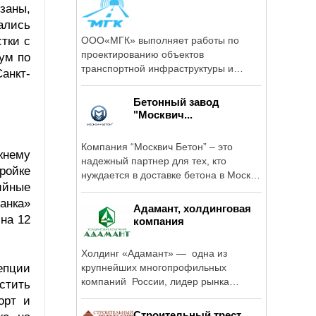
заны,
ались
тки с
ООО«МГК» выполняет работы по
проектированию объектов
ум по
транспортной инфраструктуры и
анкт-
генеральному подряду.
Бетонный завод
"Москвич...
Компания “Москвич Бетон” – это
жнему
надежный партнер для тех, кто
ройке
нуждается в доставке бетона в Москве
ийные
и ...
анка»
Адамант, холдинговая
на 12
компания
Холдинг «Адамант» — одна из
епции
крупнейших многопрофильных
компаний России, лидер рынка
стить
торговой ...
орт и
Строительный трест