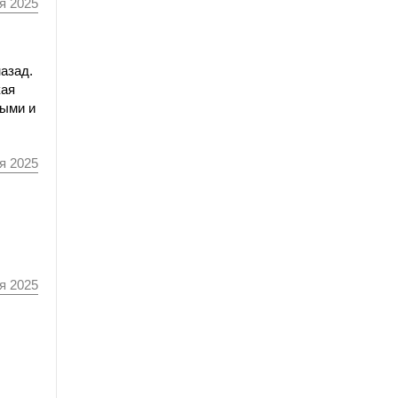
я 2025
назад.
кая
ными и
я 2025
я 2025