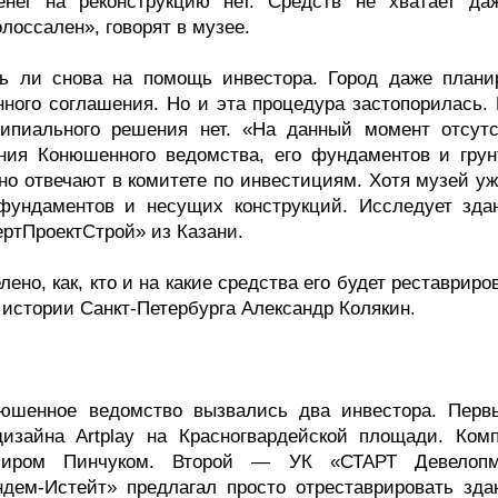
енег на реконструкцию нет. Средств не хватает да
лоссален», говорят в музее.
ь ли снова на помощь инвестора. Город даже плани
нного соглашения. Но и эта процедура застопорилась. 
ипиального решения нет. «На данный момент отсутс
ния Конюшенного ведомства, его фундаментов и грун
но отвечают в комитете по инвестициям. Хотя музей уж
фундаментов и несущих конструкций. Исследует зда
ртПроектСтрой» из Казани.
о, как, кто и на какие средства его будет реставриро
 истории Санкт-Петербурга Александр Колякин.
онюшенное ведомство вызвались два инвестора. Пер
дизайна Artplay на Красногвардейской площади. Ком
миром Пинчуком. Второй — УК «СТАРТ Девелопм
дем-Истейт» предлагал просто отреставрировать зда