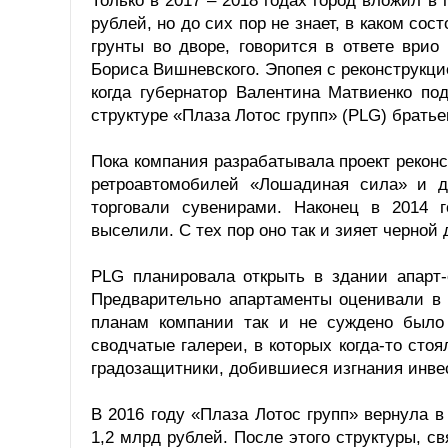
Только в 2017 – 2018 годах город вложил 
рублей, но до сих пор не знает, в каком со
грунты во дворе, говорится в ответе врио
Бориса Вишневского. Эпопея с реконструкц
когда губернатор Валентина Матвиенко по
структуре «Плаза Лотос групп» (PLG) братье
Пока компания разрабатывала проект рекон
ретроавтомобилей «Лошадиная сила» и д
торговали сувенирами. Наконец в 2014 
выселили. С тех пор оно так и зияет черной
PLG планировала открыть в здании апарт-
Предварительно апартаменты оценивали в 
планам компании так и не суждено было
сводчатые галереи, в которых когда-то сто
градозащитники, добившиеся изгнания инве
В 2016 году «Плаза Лотос групп» вернула в
1,2 млрд рублей. После этого структуры, с