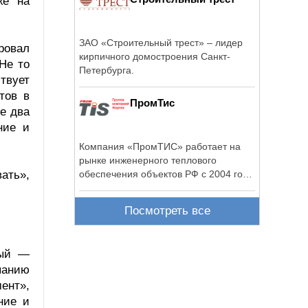
же на
ЗАО «Строительный трест» – лидер
ровал
кирпичного домостроения Санкт-
Не то
Петербурга.
твует
тов в
ПромТис
е два
ние и
Компания «ПромТИС» работает на
рынке инженерного теплового
вать»,
обеспечения объектов РФ с 2004 года
и ...
Посмотреть все
вый —
панию
ент»,
ние и