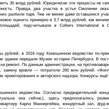
ожить 30 млрд рублей. Юридически эти процессы не свя
ность. Правда, два участка в устье Смоленки оказ
них разбили парк. Тем не менее даже оставшиеся учас
 можно оценить примерно в 3,7 млрд рублей, как миним
ощадей, подсчитывали в Colliers International в С
ы рублей, в 2016 году Конюшенное ведомство по-пре
ое здание передали Музею истории Петербурга. В пост
ё на ремонт. По данным администрации, на противоавар
, замену кровли — потратили 260 млн рублей. «Фонт
м проектирования и авторского надзора. Конкурсы ещё 
юшенного ведомства. Согласно предварительной конц
ктуальна она сейчас), здесь предполагалось разме
квартиру Карла Маннергейма, концертный зал, фуд-к