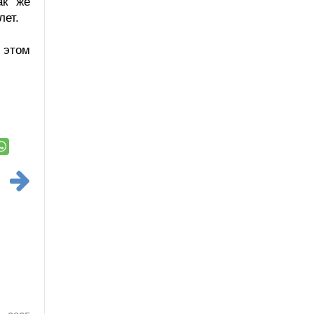
ак же
лет.
в этом