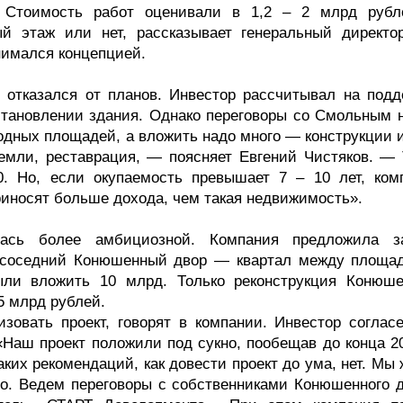
. Стоимость работ оценивали в 1,2 – 2 млрд рубл
ый этаж или нет, рассказывает генеральный директо
нимался концепцией.
» отказался от планов. Инвестор рассчитывал на подд
сстановлении здания. Однако переговоры со Смольным 
одных площадей, а вложить надо много — конструкции и
емли, реставрация, — поясняет Евгений Чистяков. — 
0. Но, если окупаемость превышает 7 – 10 лет, ком
риносят больше дохода, чем такая недвижимость».
лась более амбициозной. Компания предложила з
 соседний Конюшенный двор — квартал между площа
ыли вложить 10 млрд. Только реконструкция Конюше
5 млрд рублей.
зовать проект, говорят в компании. Инвестор согласе
«Наш проект положили под сукно, пообещав до конца 20
ких рекомендаций, как довести проект до ума, нет. Мы
охо. Ведем переговоры с собственниками Конюшенного д