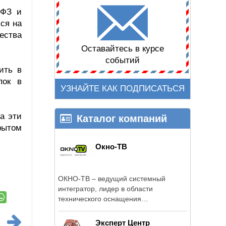
-ФЗ и
ся на
ества
Оставайтесь в курсе
событий
ить в
пок в
УЗНАЙТЕ КАК ПОДПИСАТЬСЯ
а эти
Каталог компаний
рытом
Окно-ТВ
ОКНО-ТВ – ведущий системный
интегратор, лидер в области
технического оснащения
телевизионных комплексов.
Эксперт Центр