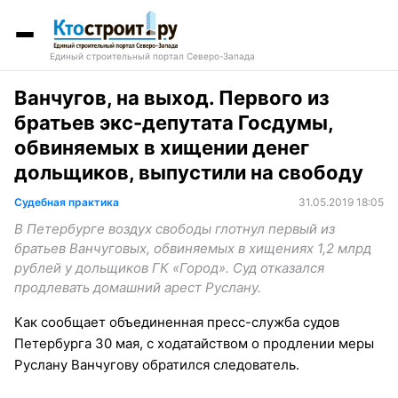
Единый строительный портал Северо-Запада
Ванчугов, на выход. Первого из
братьев экс-депутата Госдумы,
обвиняемых в хищении денег
дольщиков, выпустили на свободу
Судебная практика
31.05.2019 18:05
В Петербурге воздух свободы глотнул первый из
братьев Ванчуговых, обвиняемых в хищениях 1,2 млрд
рублей у дольщиков ГК «Город». Суд отказался
продлевать домашний арест Руслану.
Как сообщает объединенная пресс-служба судов
Петербурга 30 мая, с ходатайством о продлении меры
Руслану Ванчугову обратился следователь.