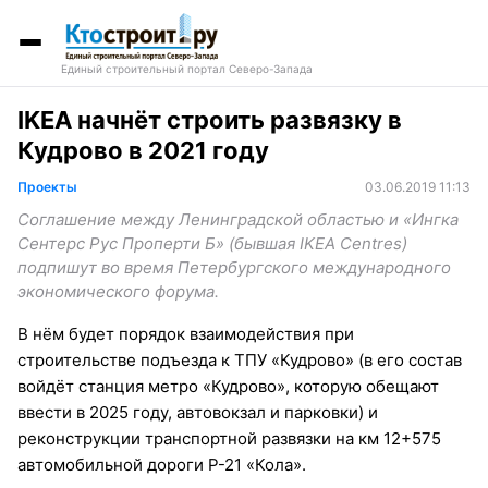
Единый строительный портал Северо-Запада
IKEA начнёт строить развязку в
Кудрово в 2021 году
Проекты
03.06.2019 11:13
Соглашение между Ленинградской областью и «Ингка
Сентерс Рус Проперти Б» (бывшая IKEA Centres)
подпишут во время Петербургского международного
экономического форума.
В нём будет порядок взаимодействия при
строительстве подъезда к ТПУ «Кудрово» (в его состав
войдёт станция метро «Кудрово», которую обещают
ввести в 2025 году, автовокзал и парковки) и
реконструкции транспортной развязки на км 12+575
автомобильной дороги Р-21 «Кола».