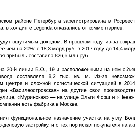
вском районе Петербурга зарегистрирована в Росреест
а, в холдинге Legenda отказались от комментариев.
будут ощутимым доходом. В прошлом году, из-за сокра
е чем на 20%: с 18,3 млрд руб. в 2017 году до 14,4 млр
ая прибыль составила 826,6 млн руб.
на 20-й линии В.О., 19 и расположенными на нем объе
вода составляла 8,2 тыс. кв. м. Из-за невозмож
м центре и сложной логистической ситуацией в 2014
дки «Василеостровская» на другие свои производств
улице, «Муринская» — на улице Ольги Форш и «Нева»
компании есть фабрика в Москве.
енил функциональное назначение участка на углу Бол
-деловую застройку, и с тех пор искал покупателя на ак