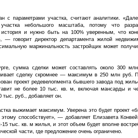
ан с параметрами участка, считают аналитики. «Дале
участка небольшого масштаба, потому что разра
 история и нужно быть на 100% уверенным, что кон
», — говорит директор департамента жилой недвижи
 Максимальную маржинальность застройщик может получи
рбурге, сумма сделки может составлять около 300 млн
нивает сделку скромнее — максимум в 250 млн руб. П
изован проект редевелопмента бывшего завода под жиль
авит не более 10 тыс. кв. м, включая мансарды и че
тыс. руб., добавляет он.
астка выжимает максимум. Уверена это будет проект «б
этому способствует», — добавляет Елизавета Конвей
2-15 тыс. кв. м жилья, и этот объем будет вполне востр
ческой части, где предложение очень ограничено.