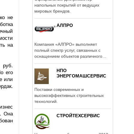
напольных покрытий от ведущих
мировых брендов.
ко не
ботка
АЛПРО
ечный
мости
Компания «АЛПРО» выполняет
ть на
полный спектр услуг, связанных с
оснащением объектов различного
назначения ...
 руб.
НПО
о его
ЭНЕРГОМАШСЕРВИС
е или
рдак.
Поставки современных и
высокоэффективных строительных
технологий.
изнес
. Она
СТРОЙТЕХСЕРВИС
ебован