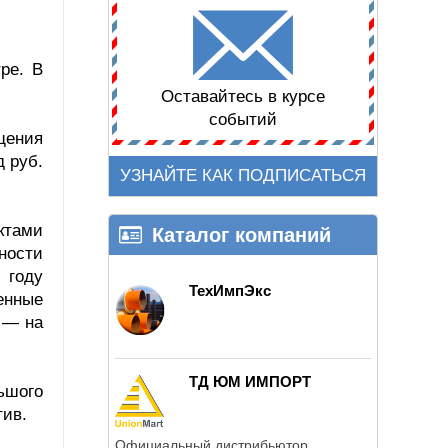
ре. В
Оставайтесь в курсе
событий
щения
д руб.
УЗНАЙТЕ КАК ПОДПИСАТЬСЯ
ктами
Каталог компаний
ности
 году
ТехИмпЭкс
енные
 — на
ТД ЮМ ИМПОРТ
ьшого
тив.
Официальный дистрибьютор