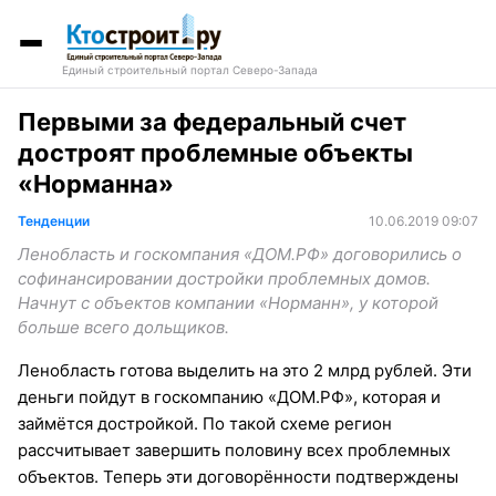
Единый строительный портал Северо-Запада
Первыми за федеральный счет
достроят проблемные объекты
«Норманна»
Тенденции
10.06.2019 09:07
Ленобласть и госкомпания «ДOМ.РФ» договорились о
софинансировании достройки проблемных домов.
Начнут с объектов компании «Норманн», у которой
больше всего дольщиков.
Ленобласть готова выделить на это 2 млрд рублей. Эти
деньги пойдут в госкомпанию «ДОМ.РФ», которая и
займётся достройкой. По такой схеме регион
рассчитывает завершить половину всех проблемных
объектов. Теперь эти договорённости подтверждены