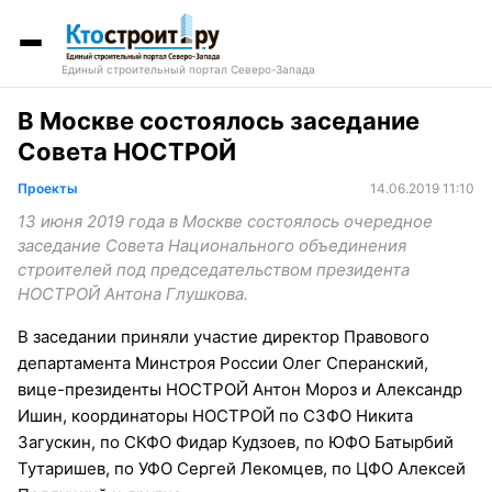
Единый строительный портал Северо-Запада
В Москве состоялось заседание
Совета НОСТРОЙ
Проекты
14.06.2019 11:10
13 июня 2019 года в Москве состоялось очередное
заседание Совета Национального объединения
строителей под председательством президента
НОСТРОЙ Антона Глушкова.
В заседании приняли участие директор Правового
департамента Минстроя России Олег Сперанский,
вице-президенты НОСТРОЙ Антон Мороз и Александр
Ишин, координаторы НОСТРОЙ по СЗФО Никита
Загускин, по СКФО Фидар Кудзоев, по ЮФО Батырбий
Тутаришев, по УФО Сергей Лекомцев, по ЦФО Алексей