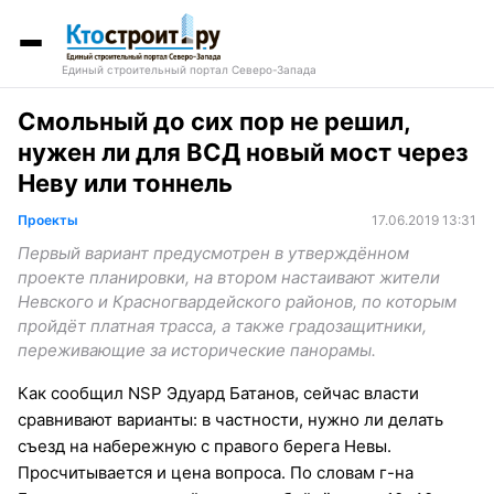
Единый строительный портал Северо-Запада
Смольный до сих пор не решил,
нужен ли для ВСД новый мост через
Неву или тоннель
Проекты
17.06.2019 13:31
Первый вариант предусмотрен в утверждённом
проекте планировки, на втором настаивают жители
Невского и Красногвардейского районов, по которым
пройдёт платная трасса, а также градозащитники,
переживающие за исторические панорамы.
Как сообщил NSP Эдуард Батанов, сейчас власти
сравнивают варианты: в частности, нужно ли делать
съезд на набережную с правого берега Невы.
Просчитывается и цена вопроса. По словам г-на