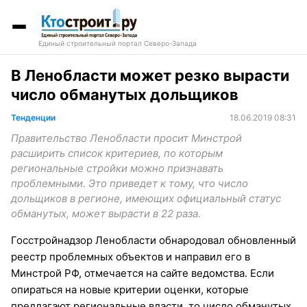
Единый строительный портал Северо-Запада
В Ленобласти может резко вырасти
число обманутых дольщиков
Тенденции
18.06.2019 08:31
Правительство Ленобласти просит Минстрой
расширить список критериев, по которым
региональные стройки можно признавать
проблемными. Это приведет к тому, что число
дольщиков в регионе, имеющих официальный статус
обманутых, может вырасти в 22 раза.
Госстройнадзор Ленобласти обнародовал обновленный
реестр проблемных объектов и направил его в
Минстрой РФ, отмечается на сайте ведомства. Если
опираться на новые критерии оценки, которые
предлагают региональные власти, то число обманутых