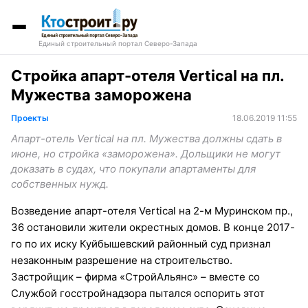
Единый строительный портал Северо-Запада
Стройка апарт-отеля Vertical на пл.
Мужества заморожена
Проекты
18.06.2019 11:55
Апарт-отель Vertical на пл. Мужества должны сдать в
июне, но стройка «заморожена». Дольщики не могут
доказать в судах, что покупали апартаменты для
собственных нужд.
Возведение апарт-отеля Vertical на 2-м Муринском пр.,
36 остановили жители окрестных домов. В конце 2017-
го по их иску Куйбышевский районный суд признал
незаконным разрешение на строительство.
Застройщик – фирма «СтройАльянс» – вместе со
Службой госстройнадзора пытался оспорить этот