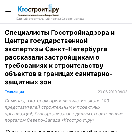
Единый строительный портал Северо-Запада
Специалисты Госстройнадзора и
Центра государственной
экспертизы Санкт-Петербурга
рассказали застройщикам о
требованиях к строительству
объектов в границах санитарно-
защитных зон
Тенденции
20.06.2019 09:08
Семинар, в котором приняли участие около 100
представителей строительных и проектных
организаций, был организован единым строительным
порталом Северо-Запада «Ктостроит.ру».
Спикерами мероприятия стали главный специалист