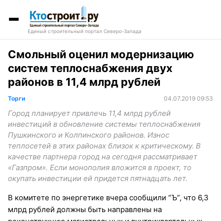
Единый строительный портал Северо-Запада
Смольный оценил модернизацию
систем теплоснабжения двух
районов в 11,4 млрд рублей
Торги
04.07.2019 09:53
Город планирует привлечь 11,4 млрд рублей
инвестиций в обновление системы теплоснабжения
Пушкинского и Колпинского районов. Износ
теплосетей в этих районах близок к критическому. В
качестве партнера город на сегодня рассматривает
«Газпром». Если монополия вложится в проект, то
окупать инвестиции ей придется пятнадцать лет.
В комитете по энергетике вчера сообщили “Ъ”, что 6,3
млрд рублей должны быть направлены на