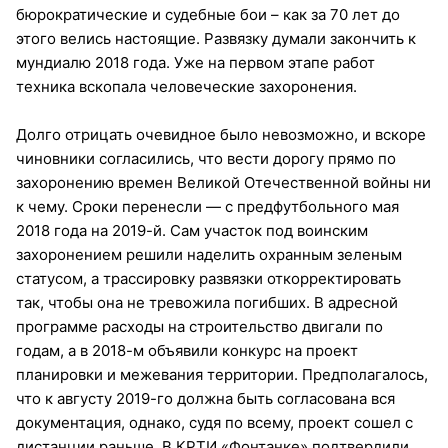
бюрократические и судебные бои – как за 70 лет до
этого велись настоящие. Развязку думали закончить к
мундиалю 2018 года. Уже на первом этапе работ
техника вскопала человеческие захоронения.
Долго отрицать очевидное было невозможно, и вскоре
чиновники согласились, что вести дорогу прямо по
захоронению времен Великой Отечественной войны ни
к чему. Сроки перенесли — с предфутбольного мая
2018 года на 2019-й. Сам участок под воинским
захоронением решили наделить охранным зеленым
статусом, а трассировку развязки откорректировать
так, чтобы она не тревожила погибших. В адресной
программе расходы на строительство двигали по
годам, а в 2018-м объявили конкурс на проект
планировки и межевания территории. Предполагалось,
что к августу 2019-го должна быть согласована вся
документация, однако, судя по всему, проект сошел с
дистанции раньше. В КРТИ «Фонтанке» подтвердили,